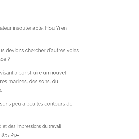
chaleur insoutenable, Hou Yi en
ous devions chercher d'autres voies
nce ?
al visant à construire un nouvel
ures marines, des sons, du
.
issons peu à peu les contours de
d et des impressions du travail
https://p-