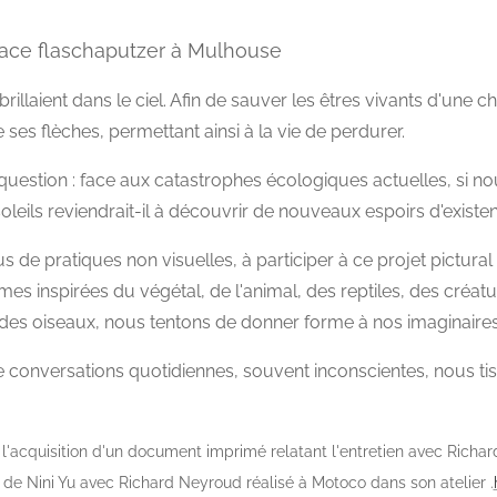
ace flaschaputzer à Mulhouse
brillaient dans le ciel. Afin de sauver les êtres vivants d'une 
e ses flèches, permettant ainsi à la vie de perdurer.
e question : face aux catastrophes écologiques actuelles, si n
leils reviendrait-il à découvrir de nouveaux espoirs d'existe
issus de pratiques non visuelles, à participer à ce projet pictur
mes inspirées du végétal, de l'animal, des reptiles, des créat
des oiseaux, nous tentons de donner forme à nos imaginaires
de conversations quotidiennes, souvent inconscientes, nous t
e l'acquisition d'un document imprimé relatant l'entretien avec Richar
n de Nini Yu avec Richard Neyroud réalisé à Motoco dans son atelier .