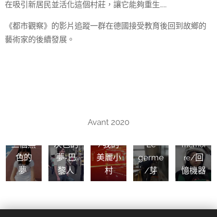
在吸引新居民並活化這個村莊，讓它能夠重生……
《都市觀察》的影片追蹤一群在德國接受教育後回到故鄉的
藝術家的後續發展。
Trois
rêves
La
gris -
Machin
Trois
parisie
Mon
e
rêves
n
beau
spécial
Avant 2020
noirs/
/三個
village
e
三個黑
灰色的
/我的
Le
mémoi
色的
夢-巴
美麗小
germe
/回
re
夢
黎人
村
/芽
憶機器