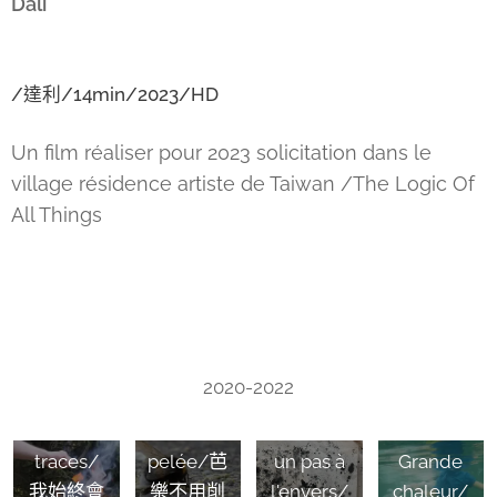
Dali
/
達利
/14min/2023/HD
Un film réaliser pour 2023 solicitation dans le
village résidence artiste de Taiwan /The Logic Of
All Things
La
goyave
i will
n'a pas
2020-2022
always
besoin d'
leave
être
traces/
pelée/芭
un pas à
Grande
我始終會
樂不用削
l'envers/
chaleur/